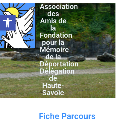
Association
des
Ouvrir la barre d’outils
Amis de
la
Fondation
pour la
Mémoire
de la
Déportation
Délégation
de
Haute-
Savoie
Fiche Parcours