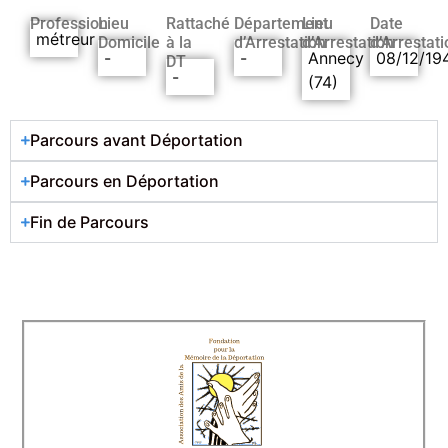
Profession
Lieu
Rattaché
Département
Lieu
Date
métreur
Domicile
à la
d’Arrestation
d’Arrestation
d’Arrestati
-
-
Annecy
08/12/19
DT
-
(74)
Parcours avant Déportation
Parcours en Déportation
Fin de Parcours