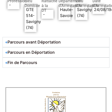
Profession
Lieu
Rattaché
Département
Lieu
Date
-
Domicile
à la
d’Arrestation
d’Arrestation
d’Arrestati
GTE
Haute-
Savigny
24/08/19
DT
-
514-
Savoie
(74)
Savigny
(74)
Parcours avant Déportation
Parcours en Déportation
Fin de Parcours