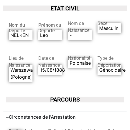
ETAT CIVIL
Nom de
Sexe
Nom du
Prénom du
Masculin
Naissance
Déporté
Déporté
NELKEN
Leo
-
Lieu de
Date de
Nationalité
Type de
Polonaise
Naissance
Naissance
Déportation
Warszawa
15/08/1888
Génocidaire
(Pologne)
PARCOURS
Circonstances de l'Arrestation