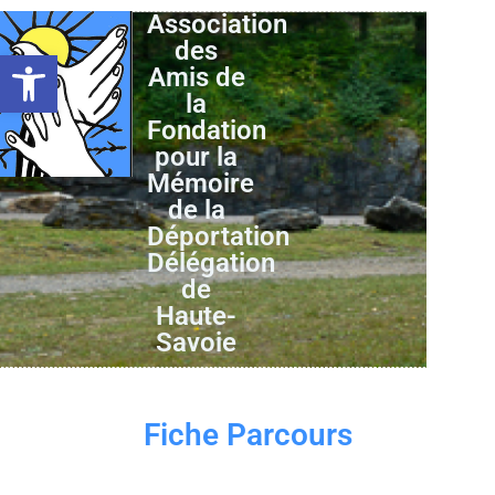
Association
des
Ouvrir la barre d’outils
Amis de
la
Fondation
pour la
Mémoire
de la
Déportation
Délégation
de
Haute-
Savoie
Fiche Parcours