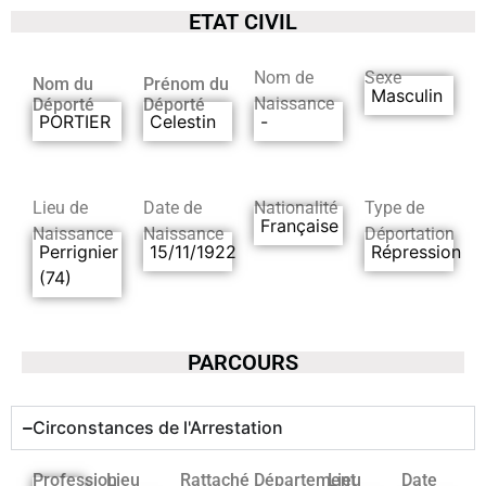
ETAT CIVIL
Nom de
Sexe
Nom du
Prénom du
Masculin
Naissance
Déporté
Déporté
PORTIER
Celestin
-
Lieu de
Date de
Nationalité
Type de
Française
Naissance
Naissance
Déportation
Perrignier
15/11/1922
Répression
(74)
PARCOURS
Circonstances de l'Arrestation
Profession
Lieu
Rattaché
Département
Lieu
Date