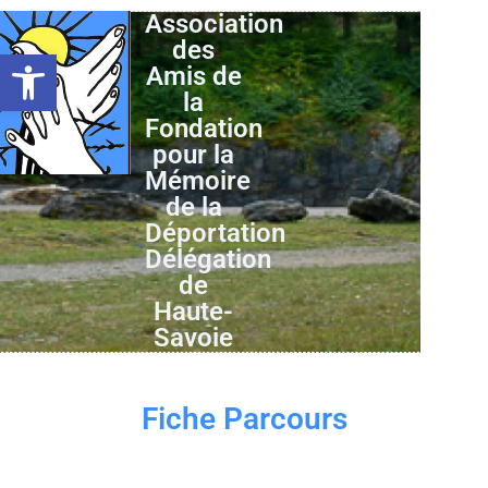
Association
des
Ouvrir la barre d’outils
Amis de
la
Fondation
pour la
Mémoire
de la
Déportation
Délégation
de
Haute-
Savoie
Fiche Parcours