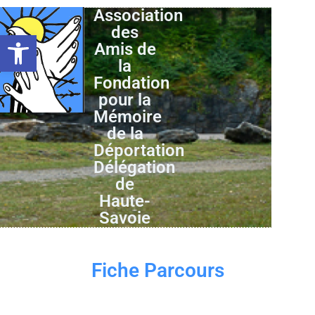
Association
des
Ouvrir la barre d’outils
Amis de
la
Fondation
pour la
Mémoire
de la
Déportation
Délégation
de
Haute-
Savoie
Fiche Parcours