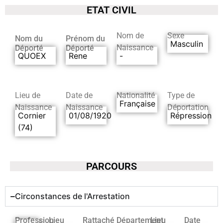
ETAT CIVIL
Nom de
Sexe
Nom du
Prénom du
Masculin
Naissance
Déporté
Déporté
QUOEX
Rene
-
Lieu de
Date de
Nationalité
Type de
Française
Naissance
Naissance
Déportation
Cornier
01/08/1920
Répression
(74)
PARCOURS
Circonstances de l'Arrestation
Profession
Lieu
Rattaché
Département
Lieu
Date