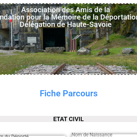
Association des Amis de la
ndation pour la Mémoire de la Déportatio
Délégation de Haute-Savoie
Fiche Parcours
ETAT CIVIL
Nom de Naissance
m du Déporté