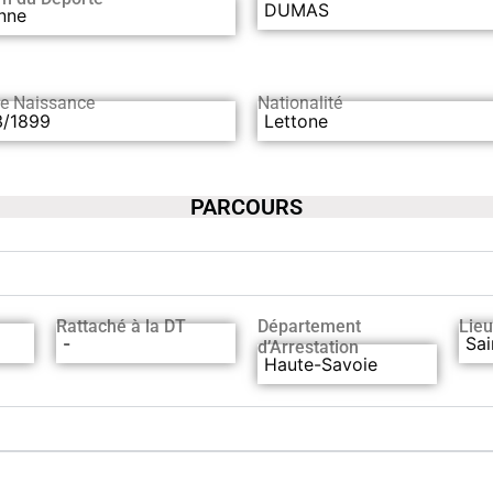
DUMAS
nne
de Naissance
Nationalité
3/1899
Lettone
PARCOURS
Rattaché à la DT
Département
Lieu
)
-
Sai
d’Arrestation
Haute-Savoie