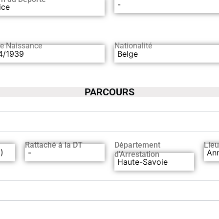
-
ice
de Naissance
Nationalité
4/1939
Belge
PARCOURS
Rattaché à la DT
Département
Lieu
)
-
An
d’Arrestation
Haute-Savoie