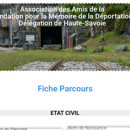
Association des Amis de la
ndation pour la Mémoire de la Déportatio
Délégation de Haute-Savoie
Fiche Parcours
ETAT CIVIL
Nom de Naissance
m du Déporté