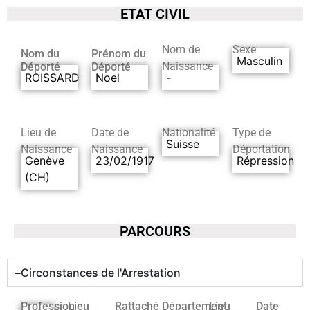
ETAT CIVIL
Nom de
Sexe
Nom du
Prénom du
Masculin
Naissance
Déporté
Déporté
ROISSARD
Noel
-
Lieu de
Date de
Nationalité
Type de
Suisse
Naissance
Naissance
Déportation
Genève
23/02/1917
Répression
(CH)
PARCOURS
Circonstances de l'Arrestation
Profession
Lieu
Rattaché
Département
Lieu
Date