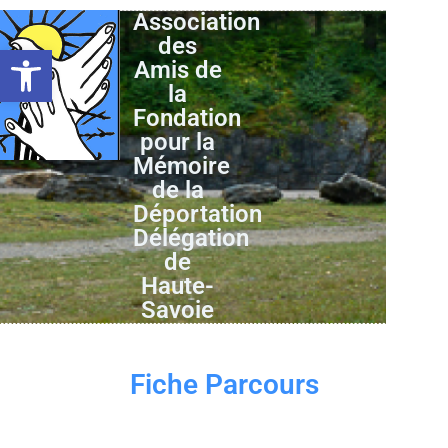
Association
des
Ouvrir la barre d’outils
Amis de
la
Fondation
pour la
Mémoire
de la
Déportation
Délégation
de
Haute-
Savoie
Fiche Parcours