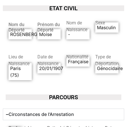
ETAT CIVIL
Nom de
Sexe
Nom du
Prénom du
Masculin
Naissance
Déporté
Déporté
ROSENBERG
Moise
-
Lieu de
Date de
Nationalité
Type de
Française
Naissance
Naissance
Déportation
Paris
20/01/1907
Génocidaire
(75)
PARCOURS
Circonstances de l'Arrestation