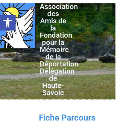
Association
des
Ouvrir la barre d’outils
Amis de
la
Fondation
pour la
Mémoire
de la
Déportation
Délégation
de
Haute-
Savoie
Fiche Parcours