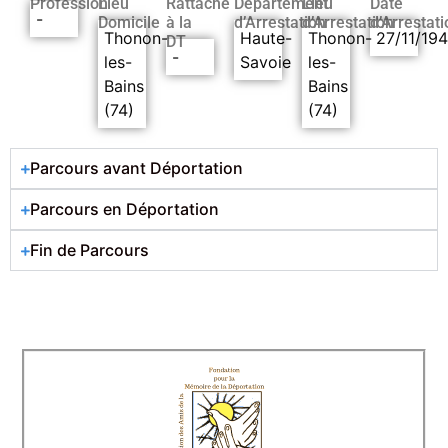
Profession
Lieu
Rattaché
Département
Lieu
Date
-
Domicile
à la
d’Arrestation
d’Arrestation
d’Arrestati
Thonon-
Haute-
Thonon-
27/11/19
DT
-
les-
Savoie
les-
Bains
Bains
(74)
(74)
Parcours avant Déportation
Parcours en Déportation
Fin de Parcours