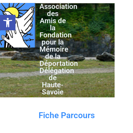
Association
des
Ouvrir la barre d’outils
Amis de
la
Fondation
pour la
Mémoire
de la
Déportation
Délégation
de
Haute-
Savoie
Fiche Parcours