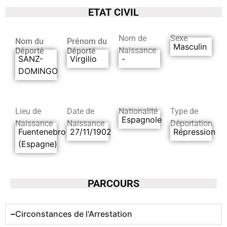
ETAT CIVIL
Nom de
Sexe
Nom du
Prénom du
Masculin
Naissance
Déporté
Déporté
SANZ-
Virgilio
-
DOMINGO
Lieu de
Date de
Nationalité
Type de
Espagnole
Naissance
Naissance
Déportation
Fuentenebro
27/11/1902
Répression
(Espagne)
PARCOURS
Circonstances de l'Arrestation