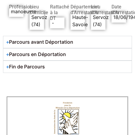
Profession
Lieu
Rattaché
Département
Lieu
Date
manoeuvre
Domicile
à la
d’Arrestation
d’Arrestation
d’Arrestati
Servoz
Haute-
Servoz
18/06/19
DT
-
(74)
Savoie
(74)
Parcours avant Déportation
Parcours en Déportation
Fin de Parcours