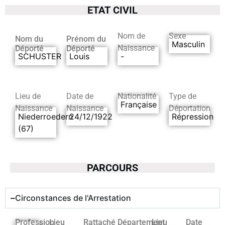
ETAT CIVIL
Nom de
Sexe
Nom du
Prénom du
Masculin
Naissance
Déporté
Déporté
SCHUSTER
Louis
-
Lieu de
Date de
Nationalité
Type de
Française
Naissance
Naissance
Déportation
Niederroedern
24/12/1922
Répression
(67)
PARCOURS
Circonstances de l'Arrestation
Profession
Lieu
Rattaché
Département
Lieu
Date