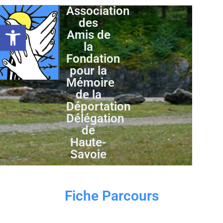
Association
des
Ouvrir la barre d’outils
Amis de
la
Fondation
pour la
Mémoire
de la
Déportation
Délégation
de
Haute-
Savoie
Fiche Parcours