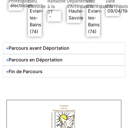
Profession
Lieu
Rattaché
Département
Lieu
Date
électricien
Domicile
à la
d’Arrestation
d’Arrestation
d’Arrestati
Evian-
Haute-
Evian-
09/04/19
DT
-
les-
Savoie
les-
Bains
Bains
(74)
(74)
Parcours avant Déportation
Parcours en Déportation
Fin de Parcours