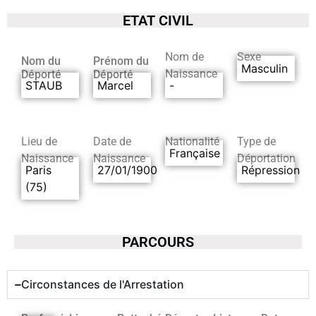
ETAT CIVIL
Nom de
Sexe
Nom du
Prénom du
Masculin
Naissance
Déporté
Déporté
STAUB
Marcel
-
Lieu de
Date de
Nationalité
Type de
Française
Naissance
Naissance
Déportation
Paris
27/01/1900
Répression
(75)
PARCOURS
Circonstances de l'Arrestation