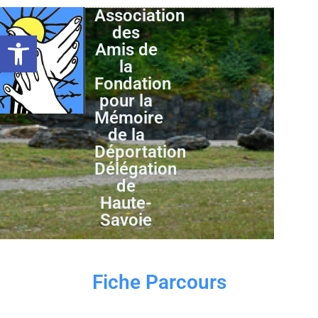
Association
des
Ouvrir la barre d’outils
Amis de
la
Fondation
pour la
Mémoire
de la
Déportation
Délégation
de
Haute-
Savoie
Fiche Parcours