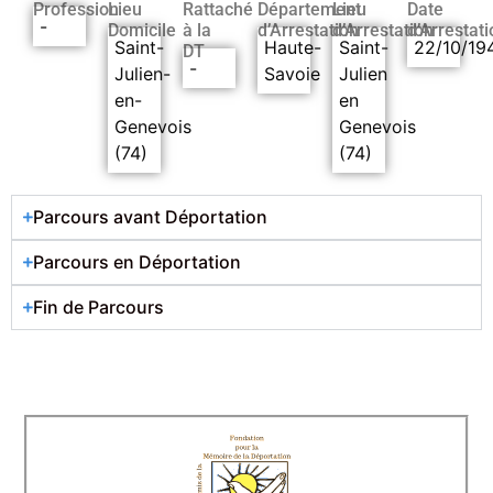
Profession
Lieu
Rattaché
Département
Lieu
Date
-
Domicile
à la
d’Arrestation
d’Arrestation
d’Arrestati
Saint-
Haute-
Saint-
22/10/19
DT
-
Julien-
Savoie
Julien
en-
en
Genevois
Genevois
(74)
(74)
Parcours avant Déportation
Parcours en Déportation
Fin de Parcours