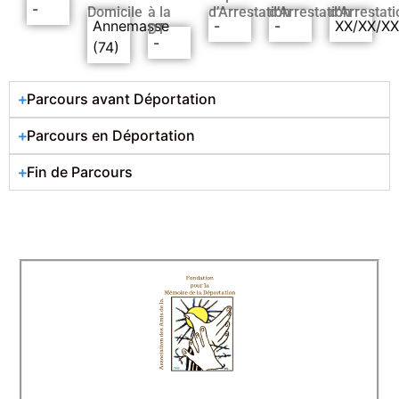
-
Domicile
à la
d’Arrestation
d’Arrestation
d’Arrestati
Annemasse
-
-
XX/XX/X
DT
-
(74)
Parcours avant Déportation
Parcours en Déportation
Fin de Parcours