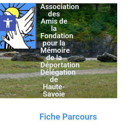
Association
des
Ouvrir la barre d’outils
Amis de
la
Fondation
pour la
Mémoire
de la
Déportation
Délégation
de
Haute-
Savoie
Fiche Parcours