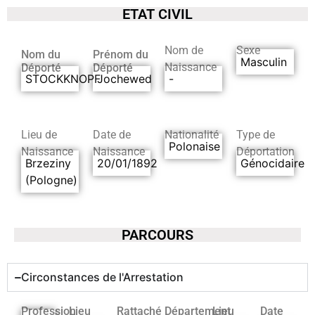
ETAT CIVIL
Nom de
Sexe
Nom du
Prénom du
Masculin
Naissance
Déporté
Déporté
STOCKKNOPF
Jochewed
-
Lieu de
Date de
Nationalité
Type de
Polonaise
Naissance
Naissance
Déportation
Brzeziny
20/01/1892
Génocidaire
(Pologne)
PARCOURS
Circonstances de l'Arrestation
Profession
Lieu
Rattaché
Département
Lieu
Date