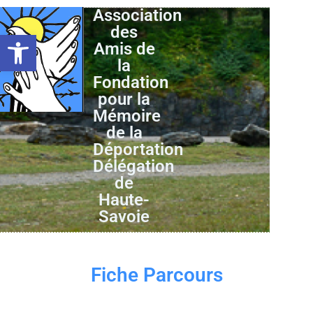
Association
des
Ouvrir la barre d’outils
Amis de
la
Fondation
pour la
Mémoire
de la
Déportation
Délégation
de
Haute-
Savoie
Fiche Parcours