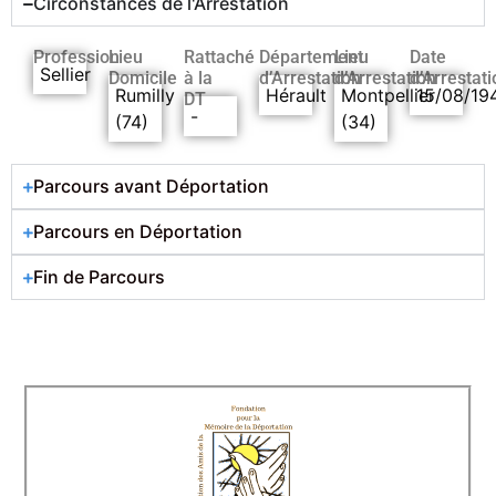
Circonstances de l'Arrestation
Profession
Lieu
Rattaché
Département
Lieu
Date
Sellier
Domicile
à la
d’Arrestation
d’Arrestation
d’Arrestati
Rumilly
Hérault
Montpellier
15/08/19
DT
-
(74)
(34)
Parcours avant Déportation
Parcours en Déportation
Fin de Parcours