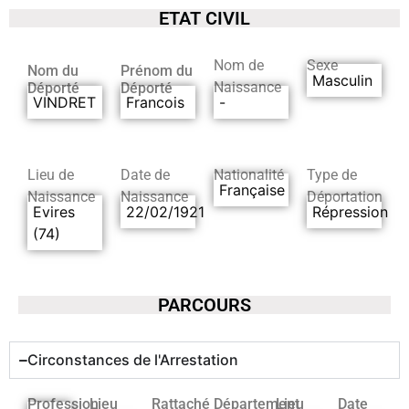
ETAT CIVIL
Nom de
Sexe
Nom du
Prénom du
Masculin
Naissance
Déporté
Déporté
VINDRET
Francois
-
Lieu de
Date de
Nationalité
Type de
Française
Naissance
Naissance
Déportation
Evires
22/02/1921
Répression
(74)
PARCOURS
Circonstances de l'Arrestation
Profession
Lieu
Rattaché
Département
Lieu
Date