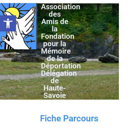
Association
des
Ouvrir la barre d’outils
Amis de
la
Fondation
pour la
Mémoire
de la
Déportation
Délégation
de
Haute-
Savoie
Fiche Parcours