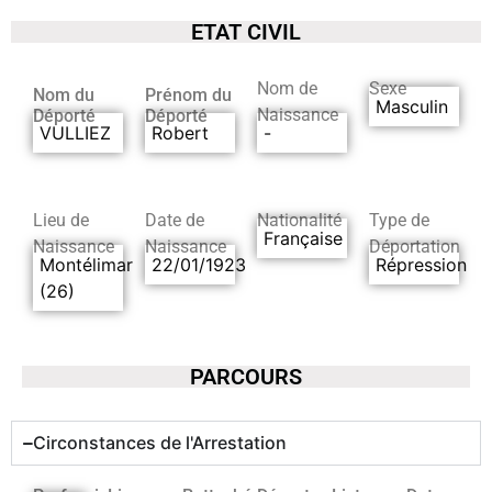
ETAT CIVIL
Nom de
Sexe
Nom du
Prénom du
Masculin
Naissance
Déporté
Déporté
VULLIEZ
Robert
-
Lieu de
Date de
Nationalité
Type de
Française
Naissance
Naissance
Déportation
Montélimar
22/01/1923
Répression
(26)
PARCOURS
Circonstances de l'Arrestation