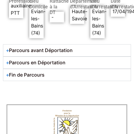
Profession
Lieu
Rattaché
Département
Lieu
Date
auxiliaire
Domicile
à la
d’Arrestation
d’Arrestation
d’Arrestati
Evian-
Haute-
Evian-
17/04/19
DT
PTT
-
les-
Savoie
les-
Bains
Bains
(74)
(74)
Parcours avant Déportation
Parcours en Déportation
Fin de Parcours