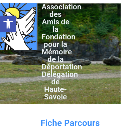
Association
des
Ouvrir la barre d’outils
Amis de
la
Fondation
pour la
Mémoire
de la
Déportation
Délégation
de
Haute-
Savoie
Fiche Parcours