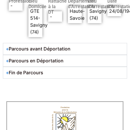
Profession
Lieu
Rattaché
Département
Lieu
Date
-
Domicile
à la
d’Arrestation
d’Arrestation
d’Arrestati
GTE
Haute-
Savigny
24/08/19
DT
-
514-
Savoie
(74)
Savigny
(74)
Parcours avant Déportation
Parcours en Déportation
Fin de Parcours