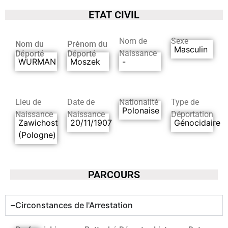
ETAT CIVIL
Nom de
Sexe
Nom du
Prénom du
Masculin
Naissance
Déporté
Déporté
WURMAN
Moszek
-
Lieu de
Date de
Nationalité
Type de
Polonaise
Naissance
Naissance
Déportation
Zawichost
20/11/1907
Génocidaire
(Pologne)
PARCOURS
Circonstances de l'Arrestation