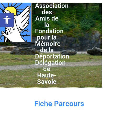
Association
des
Ouvrir la barre d’outils
Amis de
la
Fondation
pour la
Mémoire
de la
Déportation
Délégation
de
Haute-
Savoie
Fiche Parcours