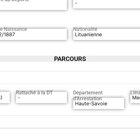
-
de Naissance
Nationalité
2/1887
Lituanienne
PARCOURS
Rattaché à la DT
Département
Lieu
3)
-
Me
d’Arrestation
Haute-Savoie