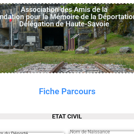
Association des Amis de la
ndation pour la Mémoire de la Déportatio
Délégation de Haute-Savoie
Fiche Parcours
ETAT CIVIL
Nom de Naissance
m du Déporté